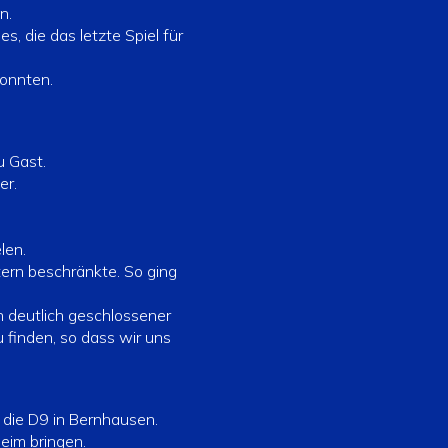
n.
s, die das letzte Spiel für
konnten.
u Gast.
er.
len.
tern beschränkte. So ging
h deutlich geschlossener
u finden, so dass wir uns
die D9 in Bernhausen.
heim bringen.