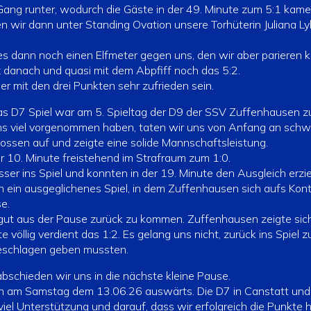
Gang runter, wodurch die Gäste in der 49. Minute zum 5:1 kame
n wir dann unter Standing Ovation unsere Torhüterin Juliana Lyle
es dann noch einen Elfmeter gegen uns, den wir aber parieren 
danach und quasi mit dem Abpfiff noch das 5:2.
er mit den drei Punkten sehr zufrieden sein.
as D7 Spiel war am 5. Spieltag der D9 der SSV Zuffenhausen z
 uns viel vorgenommen haben, taten wir uns von Anfang an schw
lossen auf und zeigte eine solide Mannschaftsleistung.
 10. Minute freistehend im Strafraum zum 1:0.
er ins Spiel und konnten in der 19. Minute den Ausgleich erzie
nn ein ausgeglichenes Spiel, in dem Zuffenhausen sich aufs Kon
e.
, gut aus der Pause zurück zu kommen. Zuffenhausen zeigte sic
 völlig verdient das 1:2. Es gelang uns nicht, zurück ins Spiel z
geschlagen geben mussten.
bschieden wir uns in die nächste kleine Pause.
n am Samstag dem 13.06.26 auswärts. Die D7 in Canstatt und 
viel Unterstützung und darauf, dass wir erfolgreich die Punkte 