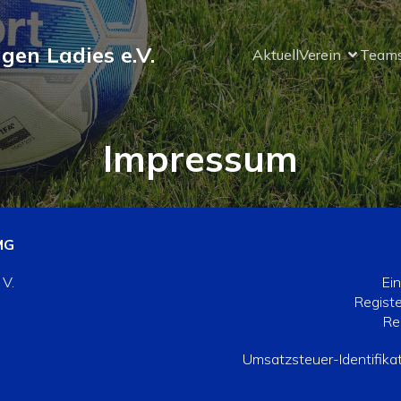
ngen Ladies e.V.
Aktuell
Verein
Team
Impressum
MG
 V.
Ein
Registe
Re
Umsatzsteuer-Identifik