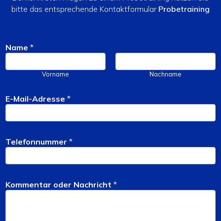
bitte das entsprechende Kontaktformular
Probetraining
Name
*
Vorname
Nachname
E-Mail-Adresse
*
*
Telefonnummer
*
o
d
e
r
Kommentar oder Nachricht
*
N
a
c