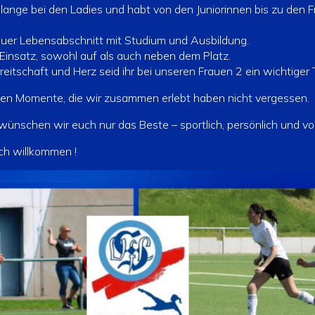
r lange bei den Ladies und habt von den Juniorinnen bis zu den F
euer Lebensabschnitt mit Studium und Ausbildung.
Einsatz, sowohl auf als auch neben dem Platz.
reitschaft und Herz seid ihr bei unseren Frauen 2 ein wichtiger
n Momente, die wir zusammen erlebt haben nicht vergessen.
wünschen wir euch nur das Beste – sportlich, persönlich und vo
ich willkommen !