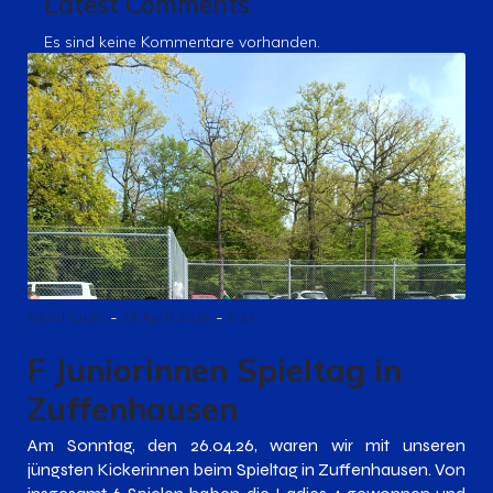
Latest Comments
Es sind keine Kommentare vorhanden.
-
-
Sigrid Lude
28 April 2026
2:51
F Juniorinnen Spieltag in
Zuffenhausen
Am Sonntag, den 26.04.26, waren wir mit unseren
jüngsten Kickerinnen beim Spieltag in Zuffenhausen. Von