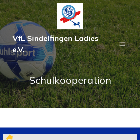
VfL Sindelfingen Ladies
e.V.
Schulkooperation
Leistungssport trifft auf Eliteschule des Sports