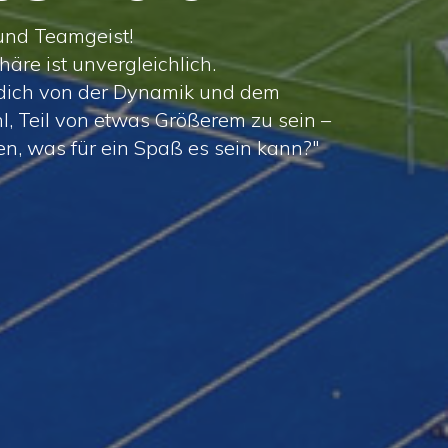
 und Teamgeist!
äre ist unvergleichlich.
s dich von der Dynamik und dem
l, Teil von etwas Größerem zu sein –
n, was für ein Spaß es sein kann?"