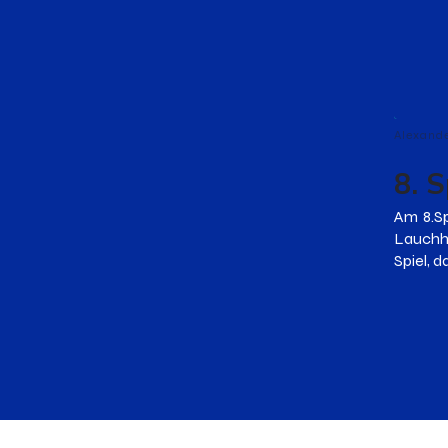
Alexand
8. S
Am 8.Sp
Lauchh
Spiel, 