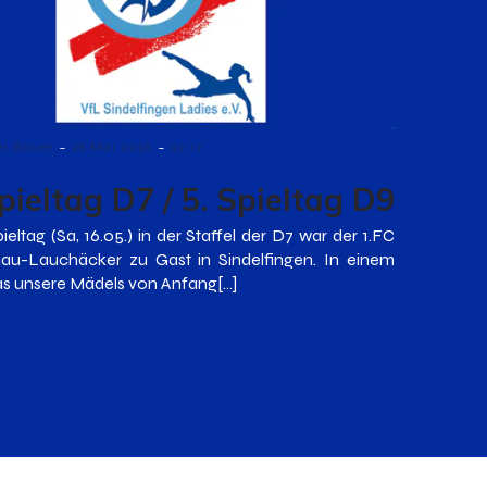
-
-
er Bauer
26 Mai 2026
22:17
pieltag D7 / 5. Spieltag D9
ieltag (Sa, 16.05.) in der Staffel der D7 war der 1.FC
au-Lauchäcker zu Gast in Sindelfingen. In einem
das unsere Mädels von Anfang[…]